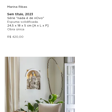
Marina Ribas
Sem título, 2023
Série "nada é de nOvo"
Espuma solidificada.
24,5 x 18 x 5 cm [A x L x P]
Obra única
R$ 420,00