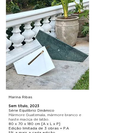
Marina Ribas
Sem título, 2023
Série Equilíbrio Dinâmico
Mármore Guatemala, mármore branco e
haste maciça de latão.
80 x 70 x 180 cm [A x L x P]
Edição limitada de 3 obras + P.A
5% a mais a cada edição