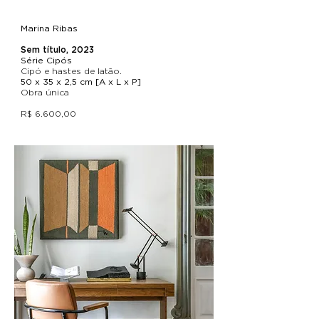
Marina Ribas
Sem título, 2023
Série Cipós
Cipó e hastes de latão.
50 x 35 x 2,5 cm [A x L x P]
Obra única
R$ 6.600,00