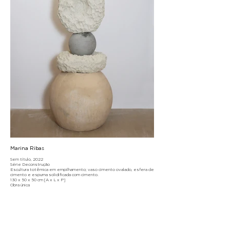
Marina Ribas
Sem título, 2022
Série Deconstrução
Escultura totêmica em empilhamento; vaso cimento ovalado, esfera de
cimento e espuma solidificada com cimento.
130 x 50 x 50 cm [A x L x P]
Obra única