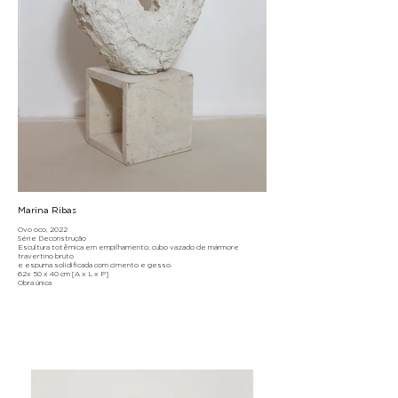
Marina Ribas
Ovo oco, 2022
Série Deconstrução
Escultura totêmica em empilhamento; cubo vazado de mármore
travertino bruto
e espuma solidificada com cimento e gesso.
62x 50 x 40 cm [A x L x P]
Obra única