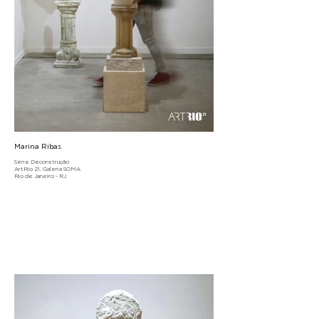
Marina Ribas
Série Deconstrução
ArtRio 21, Galeria SOMA
Rio de Janeiro - RJ