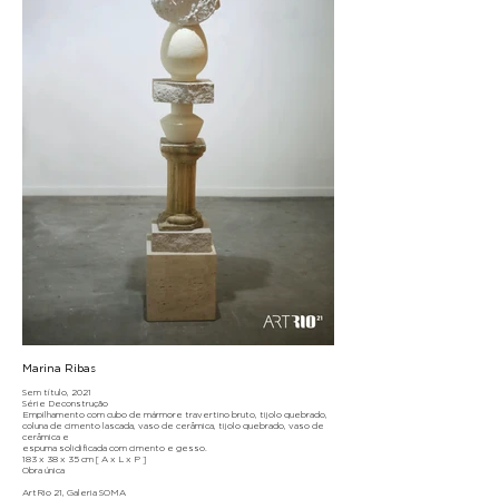
Marina Ribas
Sem título, 2021
Série Deconstrução
Empilhamento com cubo de mármore travertino bruto, tijolo quebrado,
coluna de cimento lascada, vaso de cerâmica, tijolo quebrado, vaso de
cerâmica e
espuma solidificada com cimento e gesso.
183 x 38 x 35 cm [ A x L x P ]
Obra única
ArtRio 21, Galeria SOMA