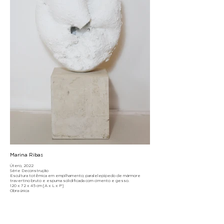
Marina Ribas
Útero, 2022
Série Deconstrução
Escultura totêmica em empilhamento; paralelepípedo de mármore
travertino bruto e espuma solidificada com cimento e gesso.
120 x 72 x 45 cm [A x L x P]
Obra única