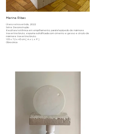
Marina Ribas
Útero retrovertido, 2022
Série Deconstrução
Escultura totêmica em empilhamento; paralelepípedo de mármore
travertino bruto, espuma solidificada com cimento e gesso e círculo de
mármore travertino bruto.
135 x 72 x 45 cm [ A x L x P ]
Obra única