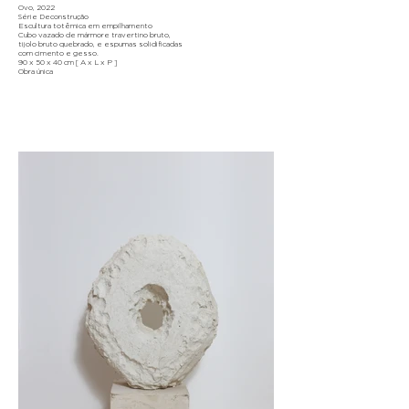
Ovo, 2022
Série Deconstrução
Escultura totêmica em empilhamento
Cubo vazado de mármore travertino bruto,
tijolo bruto quebrado, e espumas solidificadas
com cimento e gesso.
90 x 50 x 40 cm [ A x L x P ]
Obra única