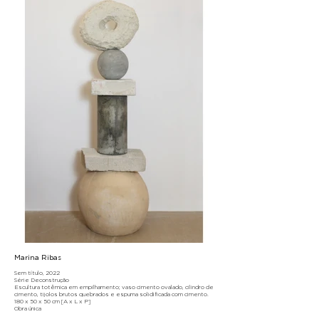
Marina Ribas
Sem título, 2022
Série Deconstrução
Escultura totêmica em empilhamento; vaso cimento ovalado, cilindro de
cimento, tijolos brutos quebrados e espuma solidificada com cimento.
180 x 50 x 50 cm [A x L x P]
Obra única