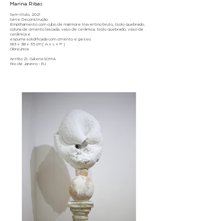
Marina Ribas
Sem título, 2021
Série Deconstrução
Empilhamento com cubo de mármore travertino bruto, tijolo quebrado,
coluna de cimento lascada, vaso de cerâmica, tijolo quebrado, vaso de
cerâmica e
espuma solidificada com cimento e gesso.
183 x 38 x 35 cm [ A x L x P ]
Obra única
ArtRio 21, Galeria SOMA
Rio de Janeiro - RJ