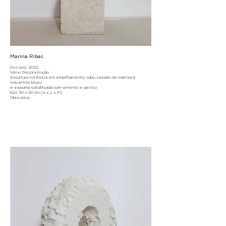
Marina Ribas
Ovo oco, 2022
Série Deconstrução
Escultura totêmica em empilhamento; cubo vazado de mármore
travertino bruto
e espuma solidificada com cimento e gesso.
62x 50 x 40 cm [A x L x P]
Obra única