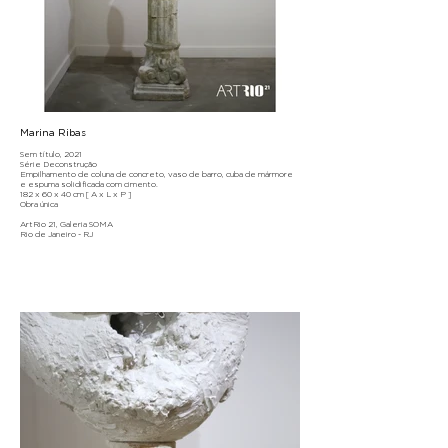
Marina Ribas
Sem título, 2021
Série Deconstrução
Empilhamento de coluna de concreto, vaso de barro, cuba de mármore
e espuma solidificada com cimento.
182 x 60 x 40 cm [ A x L x P ]
Obra única
ArtRio 21, Galeria SOMA
Rio de Janeiro - RJ