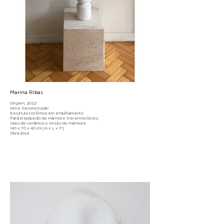
Marina Ribas
Origem, 2022
Série Deconstrução
Escultura totêmica em empilhamento
Paralelepípedo de mármore travertino bruto,
Vaso de cerâmica e círculo de mármore
140 x 70 x 40 cm [A x L x P]
Obra única