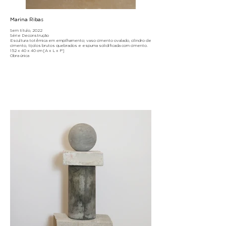
Marina Ribas
Sem título, 2022
Série Deconstrução
Escultura totêmica em empilhamento; vaso cimento ovalado, cilindro de
cimento, tijolos brutos quebrados e espuma solidificada com cimento.
152 x 40 x 40 cm [A x L x P]
Obra única