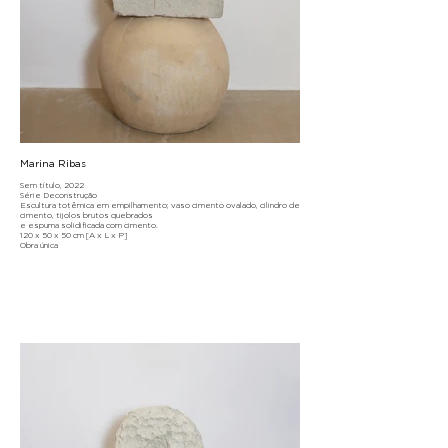
Marina Ribas
Sem título, 2022
Série Deconstrução
Escultura totêmica em empilhamento; vaso cimento ovalado, cilindro de
cimento, tijolos brutos quebrados
e espuma solidificada com cimento.
120 x 50 x 50 cm [A x L x P]
Obra única